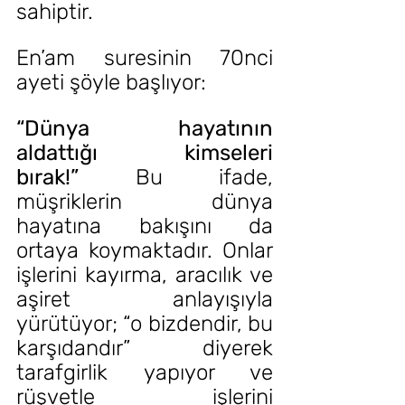
sahiptir.
En’am suresinin 70nci 
ayeti şöyle başlıyor: 
“Dünya hayatının 
aldattığı kimseleri 
bırak!”
 Bu ifade, 
müşriklerin dünya 
hayatına bakışını da 
ortaya koymaktadır. Onlar 
işlerini kayırma, aracılık ve 
aşiret anlayışıyla 
yürütüyor; “o bizdendir, bu 
karşıdandır” diyerek 
tarafgirlik yapıyor ve 
rüşvetle işlerini 