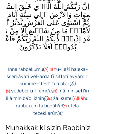
اِنَّ
رَبَّكُمُ
اللّٰهُ
الَّذ۪ي
خَلَقَ
السَّ
مٰوَاتِ
وَالْاَرْضَ
ف۪ي
سِتَّةِ
اَيَّامٍ
ثُمَّ
اسْتَوٰى
عَلَى
الْعَرْشِ
يُدَبِّرُ
ا
لْاَمْرَۜ
مَا
مِنْ
شَف۪يعٍ
اِلَّا
مِنْ
بَ
عْدِ
اِذْنِه۪ۜ
ذٰلِكُمُ
اللّٰهُ
رَبُّكُمْ
فَاعْ
بُدُوهُۜ
اَفَلَا
تَذَكَّرُونَ
İnne rabbekumu
(A)llâh
u-lleżî ḣale
k
a-
ssemâvâti vel-ar
d
a fî sitteti eyyâmin 
śümme-stevâ ‘alâ al’arş
(i)
 yudebbiru-l-emr
(a)
 mâ min şefî’in 
(s)
(s)
illâ min ba’di iżnih
(i)
 żâlikumu
(A)llâh
u 
(c)
rabbukum fa’budûh
(u)
 efelâ 
(c)
teżekkerûn
(e)
Muhakkak ki sizin Rabbiniz 