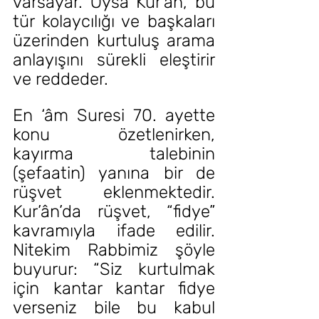
varsayar. Oysa Kur’ân, bu 
tür kolaycılığı ve başkaları 
üzerinden kurtuluş arama 
anlayışını sürekli eleştirir 
ve reddeder.
En ‘âm Suresi 70. ayette 
konu özetlenirken, 
kayırma talebinin 
(şefaatin) yanına bir de 
rüşvet eklenmektedir. 
Kur’ân’da rüşvet, “fidye” 
kavramıyla ifade edilir. 
Nitekim Rabbimiz şöyle 
buyurur: “Siz kurtulmak 
için kantar kantar fidye 
verseniz bile bu kabul 