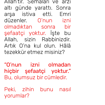
Allah’tır. Semâları ve arzı 
altı günde yarattı. Sonra 
arşa istiva etti. Emri 
düzenler. 
O’nun izni 
olmadıktan sonra bir 
şefaatçi yoktur.
 İşte bu 
Allah, sizin Rabbinizdir. 
Artık O’na kul olun. Hâlâ 
tezekkür etmez misiniz?
“O’nun izni olmadan 
hiçbir şefaatçi yoktur.” 
Bu, olumsuz bir cümledir. 
Peki, zihin bunu nasıl 
yorumlar? 