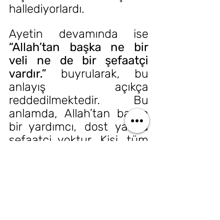
hallediyorlardı.
Ayetin devamında ise 
“Allah’tan başka ne bir 
veli ne de bir şefaatçi 
vardır.”
 buyrularak, bu 
anlayış açıkça 
reddedilmektedir. Bu 
anlamda, Allah’tan başka 
bir yardımcı, dost ya da 
şefaatçi yoktur. Kişi, tüm 
varlığını fidye olarak verse 
bile bu kabul edilmez. 
Böylece Kur’ân-ı Kerîm, 
rüşvet ve kayırma temelli 
bu zihniyeti kesin bir 
şekilde reddeder.