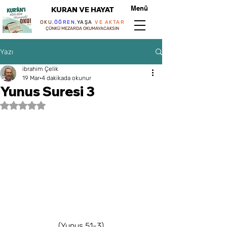
Menü
KURAN VE HAYAT
OKU
,
ÖĞREN
,
YAŞA
VE AKTAR
ÇÜNKÜ MEZARDA OKUMAYACAKSIN
Yazı
ibrahim Çelik
19 Mar
4 dakikada okunur
Yunus Suresi 3
5 üzerinden NaN yıldız
(Yunus 51-3)