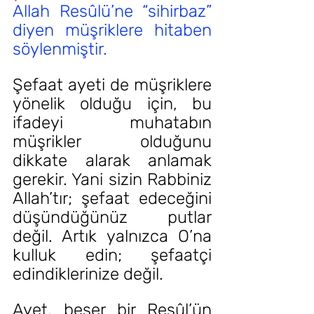
Allah Resûlü’ne “sihirbaz” 
diyen müşriklere hitaben 
söylenmiştir.
Şefaat ayeti de müşriklere 
yönelik olduğu için, bu 
ifadeyi muhatabın 
müşrikler olduğunu 
dikkate alarak anlamak 
gerekir. Yani sizin Rabbiniz 
Allah’tır; şefaat edeceğini 
düşündüğünüz putlar 
değil. Artık yalnızca O’na 
kulluk edin; şefaatçi 
edindiklerinize değil.
Ayet, beşer bir Resûl’ün 