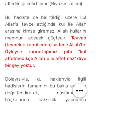
affedildiği belirtiliyor. (Rıyazussalihin)
Bu hadiste de belirtildiği üzere kul 
Allah'a tevbe ettiğinde kul ile Allah 
arasına kimse giremez. Allah kullarını 
memnun edecek güçtedir. 
Tevvab 
(tevbeleri kabul eden) sadece Allah'tır. 
Öyleyse zannettiğimiz gibi "kul 
affetmedikçe Allah bile affetmez" diye 
bir şey yoktur.
Dolayısıyla, kul haklarıyla ilgili 
hadislerin tamamını bu bakış açısıyla 
değerlendirerek, müslümanların 
başkalarına haksızlık yapmama 
konusunda azami gayret göstermeleri 
için bu hadislerde terhip (korkutma) 
söz konusu olduğunu düşünüyorum. 
Yoksa "kul hakkı" denilen şeyleri 