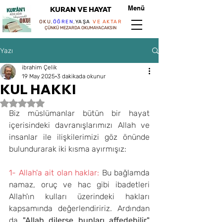
Menü
KURAN VE HAYAT
OKU
,
ÖĞREN
,
YAŞA
VE AKTAR
ÇÜNKÜ MEZARDA OKUMAYACAKSIN
Yazı
ibrahim Çelik
19 May 2025
3 dakikada okunur
KUL HAKKI
5 üzerinden NaN yıldız
Biz müslümanlar bütün bir hayat 
içerisindeki davranışlarımızı Allah ve 
insanlar ile ilişkilerimizi göz önünde 
bulundurarak iki kısma ayırmışız:
1- Allah'a ait olan haklar: 
Bu bağlamda 
namaz, oruç ve hac gibi ibadetleri 
Allah'ın kulları üzerindeki hakları 
kapsamında değerlendiririz. Ardından 
da 
"Allah dilerse bunları affedebilir" 