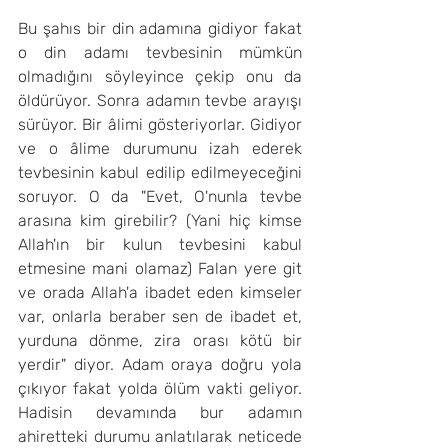
Bu şahıs bir din adamına gidiyor fakat 
o din adamı tevbesinin mümkün 
olmadığını söyleyince çekip onu da 
öldürüyor. Sonra adamın tevbe arayışı 
sürüyor. Bir âlimi gösteriyorlar. Gidiyor 
ve o âlime durumunu izah ederek 
tevbesinin kabul edilip edilmeyeceğini 
soruyor. O da "Evet, O'nunla tevbe 
arasına kim girebilir? (Yani hiç kimse 
Allah'ın bir kulun tevbesini kabul 
etmesine mani olamaz) Falan yere git 
ve orada Allah'a ibadet eden kimseler 
var, onlarla beraber sen de ibadet et, 
yurduna dönme, zira orası kötü bir 
yerdir" diyor. Adam oraya doğru yola 
çıkıyor fakat yolda ölüm vakti geliyor. 
Hadisin devamında bur adamın 
ahiretteki durumu anlatılarak neticede 