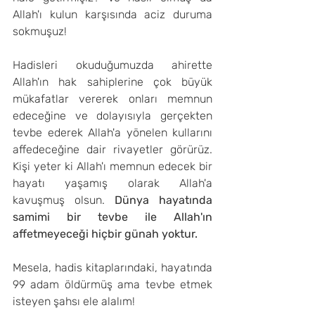
Allah'ı kulun karşısında aciz duruma 
sokmuşuz!
Hadisleri okuduğumuzda ahirette 
Allah'ın hak sahiplerine çok büyük 
mükafatlar vererek onları memnun 
edeceğine ve dolayısıyla gerçekten 
tevbe ederek Allah'a yönelen kullarını 
affedeceğine dair rivayetler görürüz. 
Kişi yeter ki Allah'ı memnun edecek bir 
hayatı yaşamış olarak Allah'a 
kavuşmuş olsun.
 Dünya hayatında 
samimi bir tevbe ile Allah'ın 
affetmeyeceği hiçbir günah yoktur.
Mesela, hadis kitaplarındaki, hayatında 
99 adam öldürmüş ama tevbe etmek 
isteyen şahsı ele alalım!