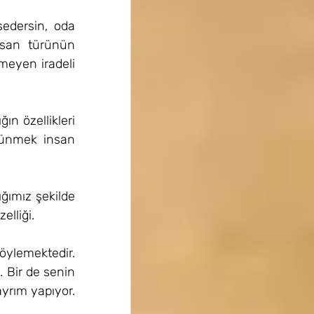
sedersin, oda 
san türünün 
meyen iradeli 
ın özellikleri 
şünmek insan 
ımız şekilde 
lliği.  
öylemektedir. 
 Bir de senin 
ayrım yapıyor.