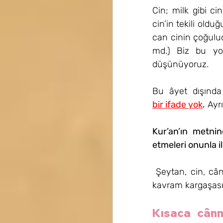
Cin; milk gibi cin
cin’in tekili oldu
can cinin çoğulud
md.) Biz bu yoru
düşünüyoruz.
Bu âyet dışında 
bir ifade yok
.
 Ayr
Kur’an’ın metnin
etmeleri onunla i
 Şeytan, cin, cân
kavram kargaşası
Kısaca cânn