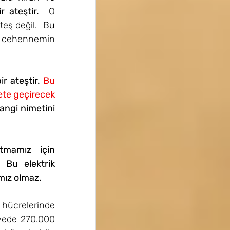
 ateştir.
  O 
ş değil.  Bu 
ı cehennemin 
ir ateştir. 
Bu 
ete geçirecek 
ngi nimetini 
tmamız için 
 Bu elektrik 
ımız olmaz.
hücrelerinde 
yede 270.000 