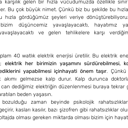
a karşılık gelen
bir hızla vücudumuzda özellikle sinir 
e işler. Bu çok büyük nimet. Çünkü biz bu şekilde bu hız
 hızla gördüğümüz şeyleri veriye dönüştürebiliyoruz
bizim düşüncemiz yavaşlayacaktı, hayatımız yava
yavaşlayacaktı ve gelen tehlikelere karşı verdiğimi
m 40 watlık elektrik enerjisi üretilir. Bu elektrik ene
; 
elektrik her birimizin yaşamını sürdürebilmesi, ko
ediklerini yapabilmesi içinhayati önem taşır
. Çünkü 
k akımı gelmezse kalp durur. Kalp durunca doktorla
 can dediğimiz elektriğin düzenlenmesi buraya tekrar g
ratılan beden yaşasın.
 bozulduğu zaman beyinde psikolojik rahatsızlıklar
eçirir, kasları kasılır, bazı şizofren gibi rahatsızlıklar ol
ltajda olması gereken miktarda olması bizim için hayat