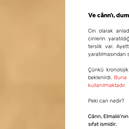
Ve cânn’ı, dum
Cin olarak anlad
cinlerin yaratıld
terslik var. Aye
yaratılmasından s
Çünkü kronolojik
beklenirdi. 
Buna i
kullanılmaktadır.
Peki can nedir?
Cânn, Elmalılı’nın
sıfat ismidir.