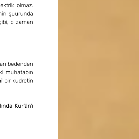
ktrik olmaz. 
nin şuurunda 
gibi, o zaman 
olan bedenden 
ki muhatabın 
 bir kudretin 
ında Kur’ân’ı 