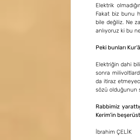
Elektrik olmadığ
Fakat biz bunu h
bile değiliz. Ne z
anlıyoruz ki bu ne
Peki bunları Kur’â
Elektriğin dahi b
sonra milivoltla
da itiraz etmeyec
sözü olduğunun so
Rabbimiz yarattığ
Kerim’in beşerüst
İbrahim ÇELİK