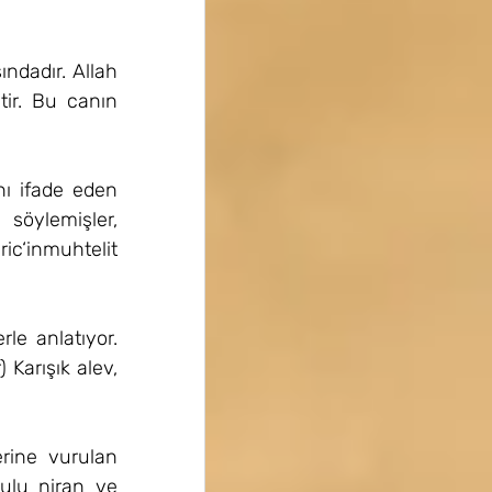
dadır. Allah 
ir. Bu canın 
nı ifade eden 
öylemişler, 
ic‘inmuhtelit 
e anlatıyor. 
 Karışık alev, 
rine vurulan 
lu niran ve 