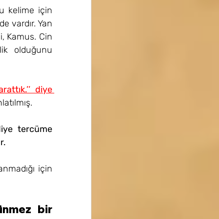
u kelime için 
e vardır. Yan 
, Kamus. Cin 
lik olduğunu 
ttık.’’ diye 
latılmış.
diye tercüme 
r.
anmadığı için 
ünmez bir 