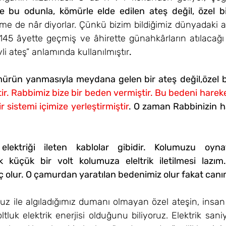
e bu odunla, kömürle elde edilen ateş değil, özel bir
 de nâr diyorlar. Çünkü bizim bildiğimiz dünyadaki ate
 145 âyette geçmiş ve âhirette günahkârların atılacağ
evli ateş” anlamında kullanılmıştır
.
mürün yanmasıyla meydana gelen bir ateş
değil,özel b
ktir. Rabbimiz bize bir beden vermiştir. Bu bedeni harek
nir sistemi içimize yerleştirmiştir
. O zaman Rabbinizin ha
 elektriği ileten kablolar gibidir. Kolumuzu oyna
küçük bir volt kolumuza eleltrik iletilmesi lazım.
elç olur. O çamurdan yaratılan bedenimiz olur fakat can
 ile algıladığımız dumanı olmayan özel ateşin, insan 
ltluk elektrik enerjisi olduğunu biliyoruz. 
Elektrik sani