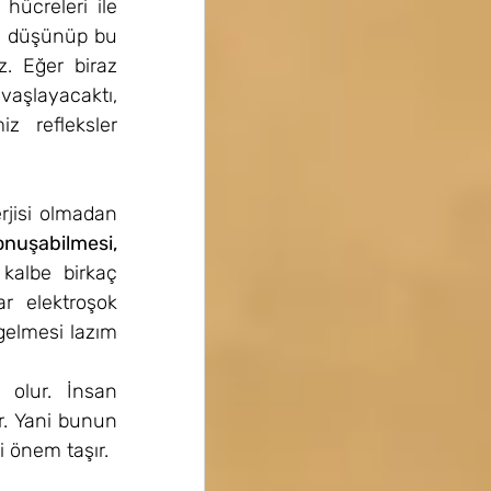
hücreleri ile 
la düşünüp bu 
. Eğer biraz 
şlayacaktı, 
z refleksler 
rjisi olmadan 
nuşabilmesi, 
kalbe birkaç 
r elektroşok 
elmesi lazım 
 olur. İnsan 
ur. Yani bunun 
i önem taşır.