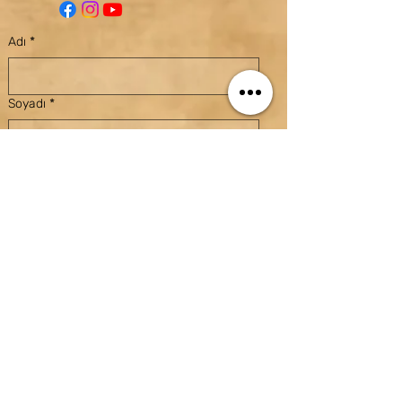
Adı
*
Soyadı
*
E-posta
*
Konu
Mesaj