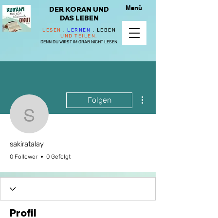
Menü
DER KORAN UND
DAS LEBEN
LESEN
,
LERNEN
,
LEBEN
UND TEILEN.
DENN DU WIRST IM GRAB NICHT LESEN.
Weitere Optionen
Folgen
sakiratalay
sakiratalay
0 Follower
0 Gefolgt
Profil