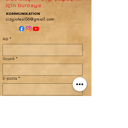
için burdayız...
KOMMUNIKATION
cizgiotesi06@gmail.com
Adı
*
Soyadı
*
E-posta
*
Konu
Mesaj