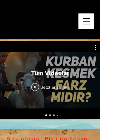
Menü
DER KORAN UND
DAS LEBEN
LESEN
,
LERNEN
,
LEBEN
UND TEILEN.
DENN DU WIRST IM GRAB NICHT LESEN.
Tüm Videolar
Jetzt ansehen
Bize ulaşın. Bilgi paylaşımı