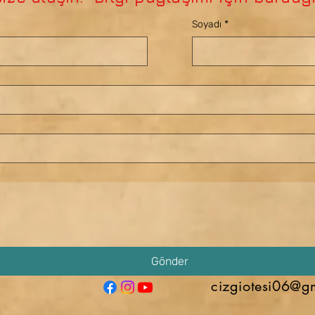
Soyadı
*
Gönder
cizgiotesi06@g