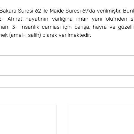
Bakara Suresi 62 ile Mâide Suresi 69'da verilmiştir. Bunla
 2- Ahiret hayatının varlığına iman yani ölümden s
an, 3- İnsanlık camiası için barışa, hayra ve güzelliğ
ek (amel-i salih) olarak verilmektedir.