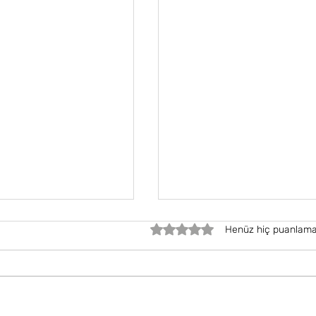
5 üzerinden 0 yıldız
Henüz hiç puanlama
İşimiz çok zor!