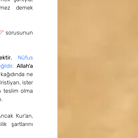
emez demek 
?"
 sorusunun 
ktir.
Nüfus 
ildir. 
Allah'a 
kağıdında ne 
istiyan, ister 
a teslim olma 
.
Ancak Kur'an, 
ik şartlarını 