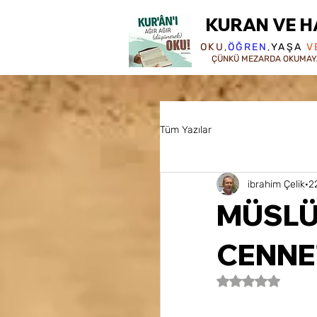
KURAN VE H
OKU
,
ÖĞREN
,
YAŞA
V
ÇÜNKÜ MEZARDA OKUMAY
Tüm Yazılar
ibrahim Çelik
2
MÜSL
CENNET
5 üzerinden NaN