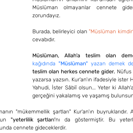
Müslüman olmayanlar cennete gid
zorundayız.
Burada, belirleyici olan 
"Müslüman kimdir
cevabıdır.
Müslüman, Allah'a teslim olan deme
kağıdında 
"Müslüman"
 yazan demek değ
teslim olan herkes cennete gider.
 Nüfus 
yazarsa yazsın. Kur'an'ın ifadesiyle ister Hr
Yahudi, İster Sâbiî olsun... Yeter ki Allah'
gerçeğini yakalamış ve yaşamış bulunsun
manın "mükemmellik şartları" Kur'an'ın buyruklarıdır. 
şun 
"yeterlilik şartları'
nı da göstermiştir. Bu yeterlil
unda cennete gideceklerdir. 