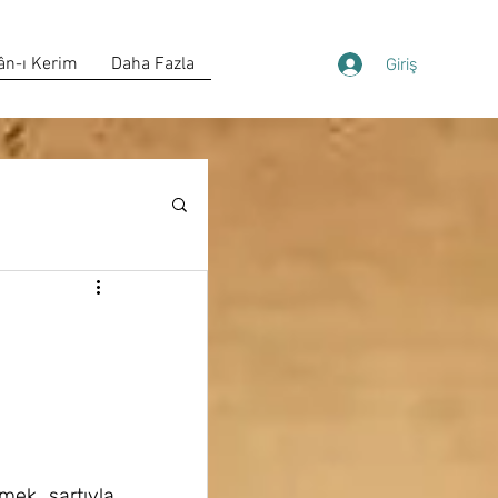
ân-ı Kerim
Daha Fazla
Giriş
ek şartıyla, 