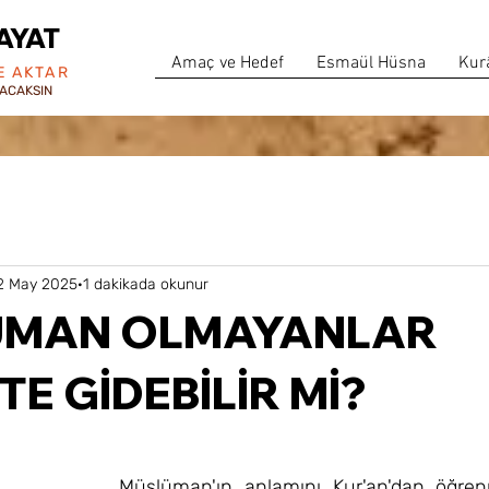
AYAT
Amaç ve Hedef
Esmaül Hüsna
Kur
E AKTAR
ACAKSIN
2 May 2025
1 dakikada okunur
ÜMAN OLMAYANLAR
E GİDEBİLİR Mİ?
 yıldız
Müslüman'ın anlamını Kur'an'dan öğrenm