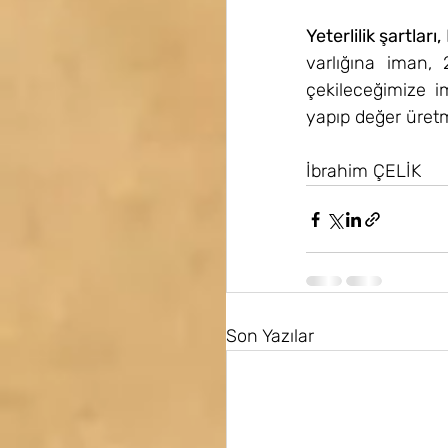
Yeterlilik şartları, 
varlığına iman,
çekileceğimize im
yapıp değer üretm
İbrahim ÇELİK
Son Yazılar