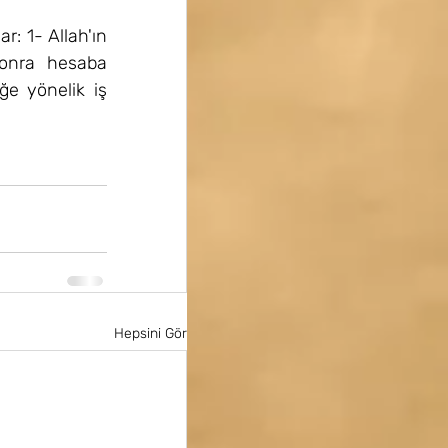
r: 1- Allah'ın 
onra hesaba 
e yönelik iş 
Hepsini Gör