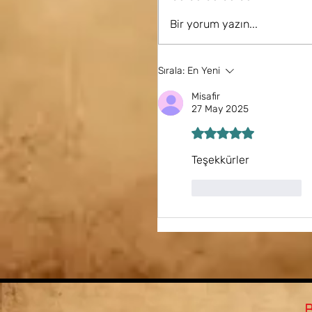
Bir yorum yazın...
Rabbimiz mümini nasıl
Sırala:
En Yeni
Misafir
27 May 2025
5 üzerinden 5 yıldız
Teşekkürler
Beğen
Yanıtla
B