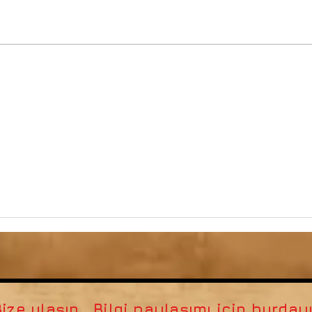
 tanımlıyor?
ize ulaşın. Bilgi paylaşımı için burdayız