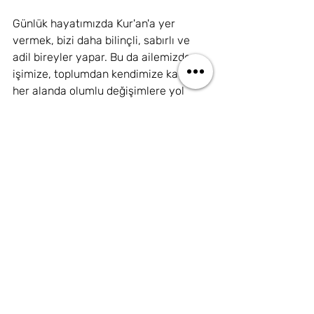
Günlük hayatımızda Kur'an'a yer 
vermek, bizi daha bilinçli, sabırlı ve 
adil bireyler yapar. Bu da ailemizden 
işimize, toplumdan kendimize kadar 
her alanda olumlu değişimlere yol 
açar.
Sonuç olarak, Kur'an'ı hayatımızın 
merkezine koymak, hem bireysel hem 
de toplumsal düzeyde büyük faydalar 
sağlar. Onun rehberliğiyle, daha 
anlamlı ve dengeli bir yaşam sürmek 
mümkündür.