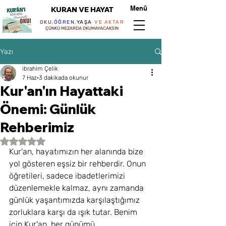
Menü
KURAN VE HAYAT
OKU
,
ÖĞREN
,
YAŞA
VE AKTAR
ÇÜNKÜ MEZARDA OKUMAYACAKSIN
Yazı
ibrahim Çelik
7 Haz
3 dakikada okunur
Kur'an'ın Hayattaki
Önemi: Günlük
Rehberimiz
5 üzerinden NaN yıldız
Kur'an, hayatımızın her alanında bize 
yol gösteren eşsiz bir rehberdir. Onun 
öğretileri, sadece ibadetlerimizi 
düzenlemekle kalmaz, aynı zamanda 
günlük yaşantımızda karşılaştığımız 
zorluklara karşı da ışık tutar. Benim 
için Kur'an, her günümü 