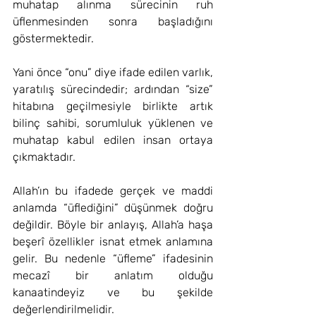
muhatap alınma sürecinin ruh 
üflenmesinden sonra başladığını 
göstermektedir.
Yani önce “onu” diye ifade edilen varlık, 
yaratılış sürecindedir; ardından “size” 
hitabına geçilmesiyle birlikte artık 
bilinç sahibi, sorumluluk yüklenen ve 
muhatap kabul edilen insan ortaya 
çıkmaktadır.
Allah’ın bu ifadede gerçek ve maddi 
anlamda “üflediğini” düşünmek doğru 
değildir. Böyle bir anlayış, Allah’a haşa 
beşerî özellikler isnat etmek anlamına 
gelir. Bu nedenle “üfleme” ifadesinin 
mecazî bir anlatım olduğu 
kanaatindeyiz ve bu şekilde 
değerlendirilmelidir.