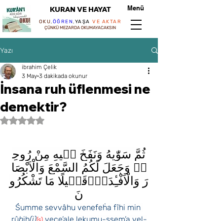
Menü
KURAN VE HAYAT
OKU
,
ÖĞREN
,
YAŞA
VE AKTAR
ÇÜNKÜ MEZARDA OKUMAYACAKSIN
Yazı
ibrahim Çelik
3 May
3 dakikada okunur
İnsana ruh üflenmesi ne
demektir?
5 üzerinden NaN yıldız
ثُمَّ سَوّٰيهُ وَنَفَخَ ف۪يهِ مِنْ رُوحِ
ه۪ وَجَعَلَ لَكُمُ السَّمْعَ وَالْاَبْصَا
رَ وَالْاَفْـِٔدَةَۜقَل۪يلًا مَا تَشْكُرُو
نَ
Śumme sevvâhu venefeḣa fîhi min 
rû
h
ih
(i)
 vece’ale lekumu-ssem’a vel-
(s)