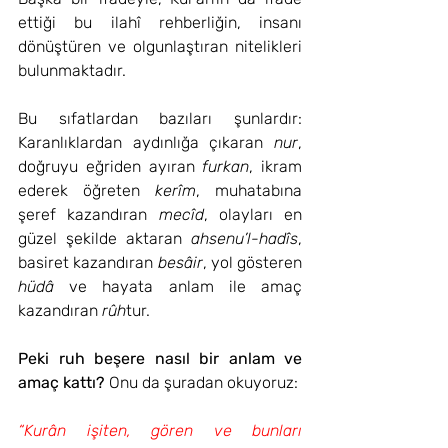
ettiği bu ilahî rehberliğin, insanı 
dönüştüren ve olgunlaştıran nitelikleri 
bulunmaktadır.
Bu sıfatlardan bazıları şunlardır: 
Karanlıklardan aydınlığa çıkaran 
nur
, 
doğruyu eğriden ayıran 
furkan
, ikram 
ederek öğreten 
kerîm
, muhatabına 
şeref kazandıran 
mecîd
, olayları en 
güzel şekilde aktaran 
ahsenu’l-hadîs
, 
basiret kazandıran 
besâir
, yol gösteren 
hüdâ
 ve hayata anlam ile amaç 
kazandıran 
rûh
tur.
Peki ruh beşere nasıl bir anlam ve 
amaç kattı?
 Onu da şuradan okuyoruz:
“Kurân işiten, gören ve bunları 