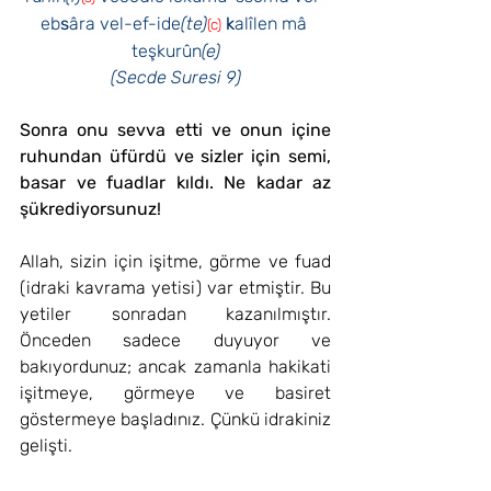
eb
s
âra vel-ef-ide
(te)
k
alîlen mâ 
(c)
teşkurûn
(e)
(Secde Suresi 9)
Sonra onu sevva etti ve onun içine 
ruhundan üfürdü ve sizler için semi, 
basar ve fuadlar kıldı. Ne kadar az 
şükrediyorsunuz!
Allah, sizin için işitme, görme ve fuad 
(idraki kavrama yetisi) var etmiştir. Bu 
yetiler sonradan kazanılmıştır. 
Önceden sadece duyuyor ve 
bakıyordunuz; ancak zamanla hakikati 
işitmeye, görmeye ve basiret 
göstermeye başladınız. Çünkü idrakiniz 
gelişti.