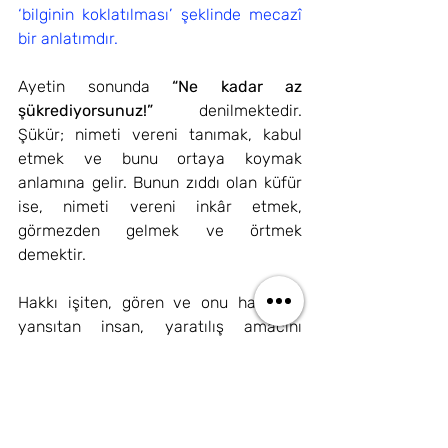
‘bilginin koklatılması’ şeklinde mecazî 
bir anlatımdır.
Ayetin sonunda 
“Ne kadar az 
şükrediyorsunuz!”
 denilmektedir. 
Şükür; nimeti vereni tanımak, kabul 
etmek ve bunu ortaya koymak 
anlamına gelir. Bunun zıddı olan küfür 
ise, nimeti vereni inkâr etmek, 
görmezden gelmek ve örtmek 
demektir.
Hakkı işiten, gören ve onu hayatına 
yansıtan insan, yaratılış amacını 
yerine getirerek şükretmiş olur. Buna 
karşılık, hakka karşı sağır ve kör kalan; 
duygularını batıl ile besleyen kimse ise 
küfür içinde olup nankörlük etmektedir.