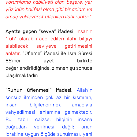
yorumlama kabiliyeti olan beşere, yer 
yüzünün halifesi olma gibi bir anlam ve 
amaç yükleyerek üflenilen ilahi ruhtur.”
Ayette geçen “sevva” ifadesi,
insanın 
“ruh” olarak ifade edilen ilahî bilgiyi 
alabilecek seviyeye getirilmesini 
anlatır. 
“Üfleme” ifadesi ile İsra Sûresi 
85’inci ayet birlikte 
değerlendirildiğinde, zımnen şu sonuca 
ulaşılmaktadır:
“Ruhun üflenmesi” ifadesi,
Allah’ın 
sonsuz ilminden çok az bir kısmının, 
insanı bilgilendirmek amacıyla 
vahyedilmesi anlamına gelmektedir. 
Bu, tabiri caizse, bilginin insana 
doğrudan verilmesi değil; onun 
idrakine uygun ölçüde sunulması, yani 