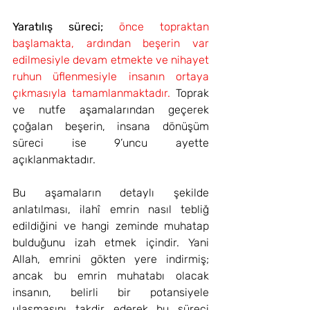
Yaratılış süreci;
önce topraktan 
başlamakta, ardından beşerin var 
edilmesiyle devam etmekte ve nihayet 
ruhun üflenmesiyle insanın ortaya 
çıkmasıyla tamamlanmaktadır. 
Toprak 
ve nutfe aşamalarından geçerek 
çoğalan beşerin, insana dönüşüm 
süreci ise 9’uncu ayette 
açıklanmaktadır.
Bu aşamaların detaylı şekilde 
anlatılması, ilahî emrin nasıl tebliğ 
edildiğini ve hangi zeminde muhatap 
bulduğunu izah etmek içindir. Yani 
Allah, emrini gökten yere indirmiş; 
ancak bu emrin muhatabı olacak 
insanın, belirli bir potansiyele 
ulaşmasını takdir ederek bu süreci 