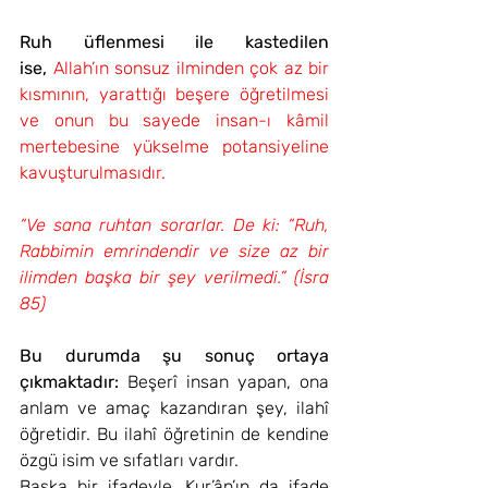
Ruh üflenmesi ile kastedilen 
ise,
Allah’ın sonsuz ilminden çok az bir 
kısmının, yarattığı beşere öğretilmesi 
ve onun bu sayede insan-ı kâmil 
mertebesine yükselme potansiyeline 
kavuşturulmasıdır.
“Ve sana ruhtan sorarlar. De ki: “Ruh, 
Rabbimin emrindendir ve size az bir 
ilimden başka bir şey verilmedi.” (İsra 
85)
Bu durumda şu sonuç ortaya 
çıkmaktadır:
 Beşerî insan yapan, ona 
anlam ve amaç kazandıran şey, ilahî 
öğretidir. Bu ilahî öğretinin de kendine 
özgü isim ve sıfatları vardır.
Başka bir ifadeyle, Kur’ân’ın da ifade 