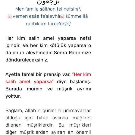
تُرْجَعُونَ
Men ‘amile 
s
âli
h
an felinefsih
(i)
 vemen esâe fe’aleyhâ
 śümme ilâ 
(s)
(s)
rabbikum turce’ûn
(e)
Her kim salih amel yaparsa nefsi 
içindir. Ve her kim kötülük yaparsa o 
da onun aleyhinedir. Sonra Rabbinize 
döndürüleceksiniz.
Ayette temel bir prensip var. 
“Her kim 
salih amel yaparsa” 
diye başlamış. 
Burada mümin ve müşrik ayrımı 
yoktur.
Bağlam, Allah’ın günlerini ummayanlar 
olduğu için hitap aslında mağfiret 
dilenen müşriklerdir. Bu müşrikleri 
diğer müşriklerden ayıran en önemli 