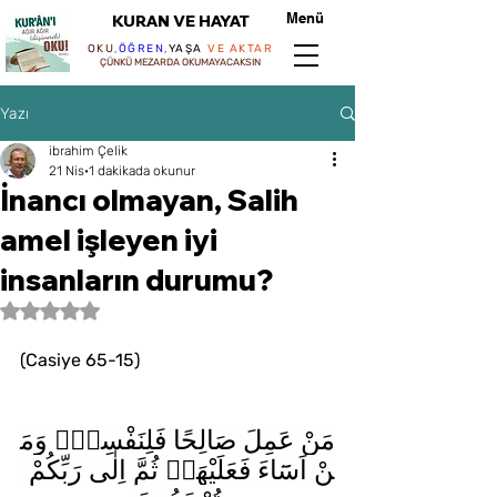
Menü
KURAN VE HAYAT
OKU
,
ÖĞREN
,
YAŞA
VE AKTAR
ÇÜNKÜ MEZARDA OKUMAYACAKSIN
Yazı
ibrahim Çelik
21 Nis
1 dakikada okunur
İnancı olmayan, Salih
amel işleyen iyi
insanların durumu?
5 üzerinden NaN yıldız
(Casiye 65-15)
مَنْ عَمِلَ صَالِحًا فَلِنَفْسِه۪ۚ وَمَ
نْ اَسَٓاءَ فَعَلَيْهَاۘ ثُمَّ اِلٰى رَبِّكُمْ 