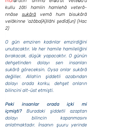
mur
d
i’atin ‘ammâ er
d
a’at vete
d
a’u 
kullu żâti hamlin hamlehâ veterâ-
nnâse 
sukârâ
 vemâ hum bisukârâ 
velâkinne ‘ażâba(A)llâhi şedîd(un) (Hac 
2)
O gün emziren kadınlar emzirdiğini 
unutacaktır. Ve her hamile hamileliğini 
bırakacak, düşük yapacaktır. O günün 
dehşetinden dolayı sen insanları 
sukârâ göreceksin. Oysa onlar sukârâ 
değiller. Allah’ın şiddetli azabından 
dolayı orada korku, dehşet onların 
bilincini alt-üst etmişti.
Peki insanlar orada içki mi 
içmişti?
 Buradaki şiddetli azaptan 
dolayı bilincin kapanmasını 
anlatmaktadır. İnsanın şuuru yerinde 