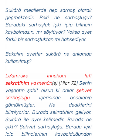
Sukârâ meallerde hep sarhoş olarak 
geçmektedir. Peki ne sarhoşluğu? 
Buradaki sarhoşluk içki içip bilincin 
kaybolmasını mı söylüyor? Yoksa ayet 
farklı bir sarhoşluktan mı bahsediyor.
Bakalım ayetler sukârâ ne anlamda 
kullanılmış?
Le’amruke innehum lefî 
sekratihim
 ya’mehûn
(e) (Hicr 72
) Senin 
yaşantın şahit olsun ki onlar 
şehvet 
sarhoşluğu 
içerisinde bocalanıp 
gömülmüşler. Ne dediklerini 
bilmiyorlar. Burada sekratihim geliyor. 
Sukârâ ile aynı kelimedir. Burada ne 
çıktı? Şehvet sarhoşluğu. Burada içki 
içip bilinçlerinin kaybolduğundan 