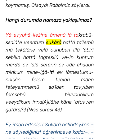
koymamış. Olsaydı Rabbimiz söylerdi.
Hangi durumda namaza yaklaşılmaz?
Yâ eyyuhâ-lleżîne âmenû lâ ta
k
rabû-
ss
alâte veentum 
sukârâ
 hattâ ta’lemû 
mâ te
k
ûlûne velâ cunuben illâ ‘âbirî 
sebîlin hattâ taġtesilû ve-in kuntum 
mer
d
â ev ‘alâ seferin ev câe ehadun 
minkum mine-lġâ-i
t
i ev lâmestumu-
nnisâe felem tecidû mâen 
feteyemmemû 
s
a’îden 
t
ayyiben 
femsehû bivucûhikum 
veeydîkum
inna(A)llâhe kâne ‘afuvven 
ġafûrâ(n) (Nisa suresi 43)
Ey iman edenler! Sukârâ halindeyken –
ne söylediğinizi öğreninceye kadar–, –