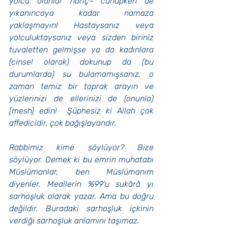
yolcu olanlar hariç– cünüpken de 
yıkanıncaya kadar namaza 
yaklaşmayın! Hastaysanız veya 
yolculuktaysanız veya sizden biriniz 
tuvaletten gelmişse ya da kadınlara 
(cinsel olarak) dokunup da (bu 
durumlarda) su bulamamışsanız, o 
zaman temiz bir toprak arayın ve 
yüzlerinizi de ellerinizi de (onunla) 
[mesh] edin!  Şüphesiz ki Allah çok 
affedicidir, çok bağışlayandır.
Rabbimiz kime söylüyor? Bize 
söylüyor. Demek ki bu emrin muhatabı 
Müslümanlar, ben Müslümanım 
diyenler. Meallerin %99’u sukârâ yı 
sarhoşluk olarak yazar. Ama bu doğru 
değildir. Buradaki sarhoşluk içkinin 
verdiği sarhoşluk anlamını taşımaz.