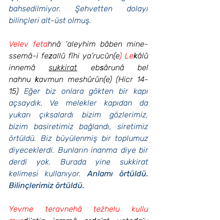
bahsedilmiyor. Şehvetten dolayı 
bilinçleri alt-üst olmuş.
Velev feta
hnâ ‘aleyhim bâben mine-
ssemâ-i fe
z
allû fîhi ya’rucûn(e
) Le
k
âlû 
innemâ 
sukkirat
 eb
s
ârunâ bel 
nahnu 
k
avmun meshûrûn(e) (Hicr 14-
15) 
Eğer biz onlara gökten bir kapı 
açsaydık. Ve melekler kapıdan da 
yukarı çıksalardı bizim gözlerimiz, 
bizim basiretimiz bağlandı, siretimiz 
örtüldü. Biz büyülenmiş bir toplumuz 
diyeceklerdi. Bunların inanma diye bir 
derdi yok. Burada yine sukkirat 
kelimesi kullanıyor. 
Anlamı örtüldü. 
Bilinçlerimiz örtüldü.
Yevme teravnehâ teżhelu kullu 