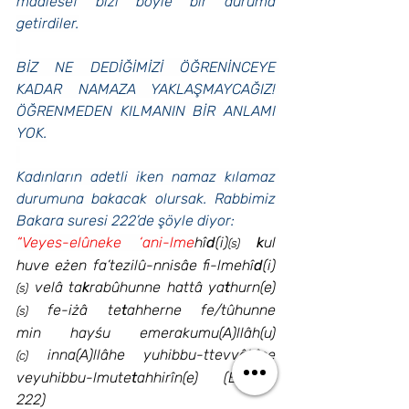
maalesef bizi böyle bir duruma 
getirdiler.
BİZ NE DEDİĞİMİZİ ÖĞRENİNCEYE 
KADAR NAMAZA YAKLAŞMAYCAĞIZ! 
ÖĞRENMEDEN KILMANIN BİR ANLAMI 
YOK.
Kadınların adetli iken namaz kılamaz 
durumuna bakacak olursak. Rabbimiz 
Bakara suresi 222’de şöyle diyor:
“Veyes-elûneke ‘ani-lme
hî
d
(i)
k
ul 
(s)
huve eżen fa’tezilû-nnisâe fi-lmehî
d
(i)
 velâ ta
k
rabûhunne hattâ ya
t
hurn(e)
(s)
 fe-iżâ te
t
ahherne fe/tûhunne 
(s)
min hayśu emerakumu(A)llâh(u)
 inna(A)llâhe yuhibbu-ttevvâbîne 
(c)
veyuhibbu-lmute
t
ahhirîn(e) (Bakara 
222)