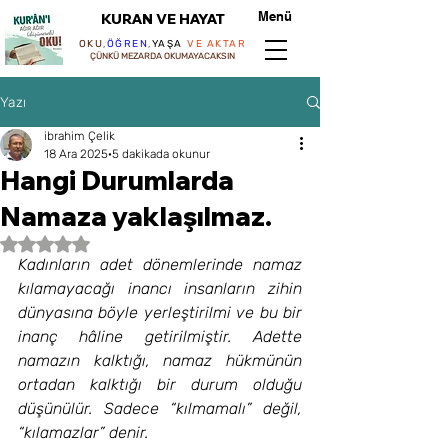
Menü
KURAN VE HAYAT
OKU
,
ÖĞREN
,
YAŞA
VE AKTAR
ÇÜNKÜ MEZARDA OKUMAYACAKSIN
Yazı
ibrahim Çelik
18 Ara 2025
5 dakikada okunur
Hangi Durumlarda
Namaza yaklaşılmaz.
5 üzerinden NaN yıldız
Kadınların adet dönemlerinde namaz 
kılamayacağı inancı insanların zihin 
dünyasına böyle yerleştirilmi ve bu bir 
inanç hâline getirilmiştir. Adette 
namazın kalktığı, namaz hükmünün 
ortadan kalktığı bir durum olduğu 
düşünülür. Sadece “kılmamalı” değil, 
“kılamazlar” denir.