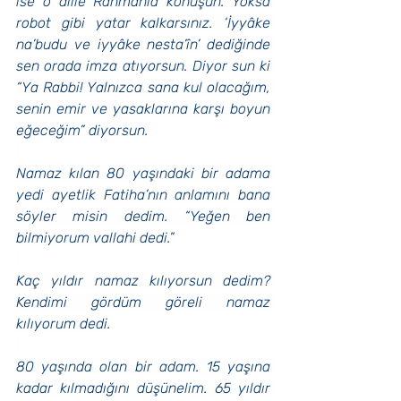
ise o dille Rahmanla konuşun. Yoksa 
robot gibi yatar kalkarsınız. ‘İyyâke 
na’budu ve iyyâke nesta’în’ dediğinde 
sen orada imza atıyorsun. Diyor sun ki 
“Ya Rabbi! Yalnızca sana kul olacağım, 
senin emir ve yasaklarına karşı boyun 
eğeceğim” diyorsun.
Namaz kılan 80 yaşındaki bir adama 
yedi ayetlik Fatiha’nın anlamını bana 
söyler misin dedim. “Yeğen ben 
bilmiyorum vallahi dedi.”
Kaç yıldır namaz kılıyorsun dedim? 
Kendimi gördüm göreli namaz 
kılıyorum dedi.
80 yaşında olan bir adam. 15 yaşına 
kadar kılmadığını düşünelim. 65 yıldır 