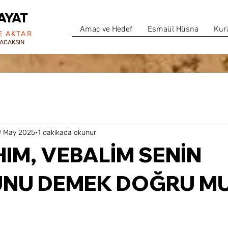
AYAT
Amaç ve Hedef
Esmaül Hüsna
Kur
E AKTAR
ACAKSIN
9 May 2025
1 dakikada okunur
IM, VEBALİM SENİN
NU DEMEK DOĞRU M
 yıldız