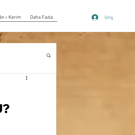
ân-ı Kerim
Daha Fazla
Giriş
U?