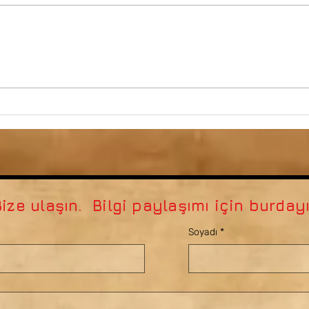
İşimiz çok zor!
 tanımlıyor?
ize ulaşın. Bilgi paylaşımı için burdayız
Soyadı
*