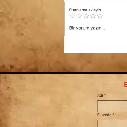
Puanlama ekleyin
Bir yorum yazın...
Rabbimiz mümini nasıl
B
Adı
*
E-posta
*