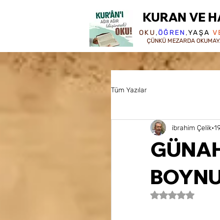
KURAN VE H
OKU
,
ÖĞREN
,
YAŞA
V
ÇÜNKÜ MEZARDA OKUMAY
Tüm Yazılar
ibrahim Çelik
1
GÜNAH
BOYNU
5 üzerinden NaN