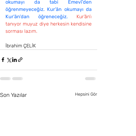
okumayı da tabi Emevî’den 
öğrenmeyeceğiz. Kur’ân okumayı da 
Kur’ân’dan öğreneceğiz.
Kur’ân’ı 
tanıyor muyuz diye herkesin kendisine 
sorması lazım.
İbrahim ÇELİK
Son Yazılar
Hepsini Gör