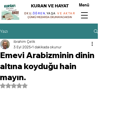
Menü
KURAN VE HAYAT
OKU
,
ÖĞREN
,
YAŞA
VE AKTAR
ÇÜNKÜ MEZARDA OKUMAYACAKSIN
Yazı
ibrahim Çelik
3 Eyl 2025
1 dakikada okunur
Emevi Arabizminin dinin
altına koyduğu hain
mayın.
5 üzerinden NaN yıldız