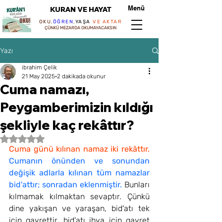
Menü
KURAN VE HAYAT
OKU
,
ÖĞREN
,
YAŞA
VE AKTAR
ÇÜNKÜ MEZARDA OKUMAYACAKSIN
Yazı
ibrahim Çelik
21 May 2025
2 dakikada okunur
Cuma namazı,
Peygamberimizin kıldığı
şekliyle kaç rekâttır?
5 üzerinden NaN yıldız
Cuma günü kılınan namaz iki rekâttır.
Cumanın önünden ve sonundan 
değişik adlarla kılınan tüm namazlar 
bid'attır; sonradan eklenmiştir.
 Bunları 
kılmamak kılmaktan sevaptır. Çünkü 
dine yakışan ve yaraşan, bid'atı tek 
için gayrettir, bid'atı ihya için gayret 