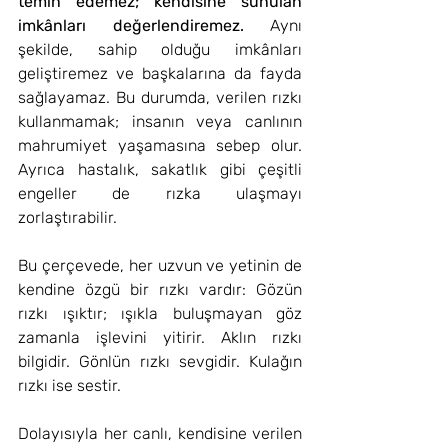
temin edemez; kendisine sunulan 
imkânları değerlendiremez.
 Aynı 
şekilde, sahip olduğu imkânları 
geliştiremez ve başkalarına da fayda 
sağlayamaz. Bu durumda, verilen rızkı 
kullanmamak; insanın veya canlının 
mahrumiyet yaşamasına sebep olur. 
Ayrıca hastalık, sakatlık gibi çeşitli 
engeller de rızka ulaşmayı 
zorlaştırabilir.
Bu çerçevede, her uzvun ve yetinin de 
kendine özgü bir rızkı vardır: Gözün 
rızkı ışıktır; ışıkla buluşmayan göz 
zamanla işlevini yitirir. Aklın rızkı 
bilgidir. Gönlün rızkı sevgidir. Kulağın 
rızkı ise sestir.
Dolayısıyla her canlı, kendisine verilen 