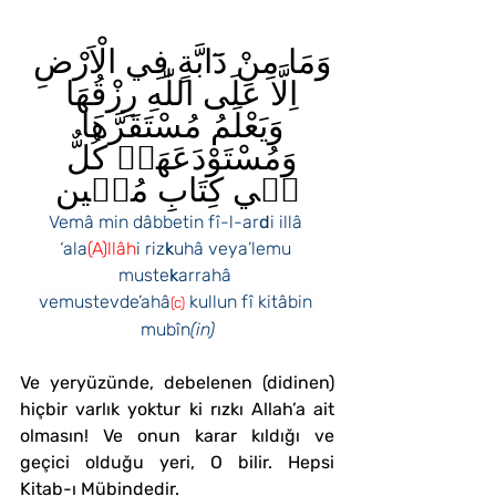
وَمَا مِنْ دَٓابَّةٍ فِي الْاَرْضِ 
اِلَّا عَلَى اللّٰهِ رِزْقُهَا 
وَيَعْلَمُ مُسْتَقَرَّهَا 
وَمُسْتَوْدَعَهَاۜ كُلٌّ 
ف۪ي كِتَابٍ مُب۪ينٍ
Vemâ min dâbbetin fî-l-ar
d
i illâ 
‘ala
(A)llâh
i riz
k
uhâ veya’lemu 
muste
k
arrahâ 
vemustevde’ahâ
 kullun fî kitâbin 
(c)
mubîn
(in)
Ve yeryüzünde, debelenen (didinen) 
hiçbir varlık yoktur ki rızkı Allah’a ait 
olmasın! Ve onun karar kıldığı ve 
geçici olduğu yeri, O bilir. Hepsi 
Kitab-ı Mübindedir.