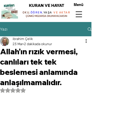
Menü
KURAN VE HAYAT
OKU
,
ÖĞREN
,
YAŞA
VE AKTAR
ÇÜNKÜ MEZARDA OKUMAYACAKSIN
Yazı
ibrahim Çelik
23 Mar
2 dakikada okunur
Allah’ın rızık vermesi,
canlıları tek tek
beslemesi anlamında
anlaşılmamalıdır.
5 üzerinden NaN yıldız