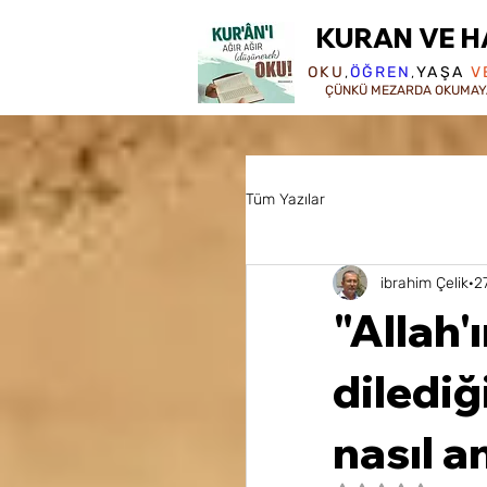
KURAN VE H
OKU
,
ÖĞREN
,
YAŞA
V
ÇÜNKÜ MEZARDA OKUMAY
Tüm Yazılar
ibrahim Çelik
2
"Allah'
dilediğ
nasıl a