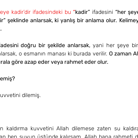
eye kadir’dir ifadesindeki bu 
“
kadir”
 ifadesini 
“her şeye
” şeklinde anlarsak, ki yanlış bir anlama olur.
Kelimey
. 
fadesini doğru bir şekilde anlarsak,
 yani her şeye bir
larsak, o esmanın manası ki burada verilir. 
O zaman Al
urala göre azap eder veya rahmet eder olur.
lemiş? 
vvetini dilemiş.
un kaldırma kuvvetini Allah dilemese zaten su kaldı
an ben suyun üstünde kalırsam, Allah bana rahmeti dil