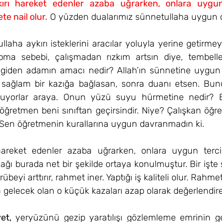
ırı hareket edenler azaba uğrarken, onlara uygun 
e nail olur.
 O yüzden dualarımız sünnetullaha uygun ol
laha aykırı isteklerini aracılar yoluyla yerine getirmeye 
ma sebebi, çalışmadan rızkım artsın diye, tembelle
 giden adamın amacı nedir? Allah’ın sünnetine uygun s
ı sağlam bir kazığa bağlasan, sonra duanı etsen. Bu
sokuyorlar araya. Onun yüzü suyu hürmetine nedir? 
ğretmen beni sınıftan geçirsindir. Niye? Çalışkan öğr
Sen öğretmenin kurallarına uygun davranmadın ki.
hareket edenler azaba uğrarken, onlara uygun terci
ğı burada net bir şekilde ortaya konulmuştur. Bir işte sü
eyi arttırır, rahmet iner. Yaptığı iş kaliteli olur. Rahmet
 gelecek olan o küçük kazaları azap olarak değerlendireb
et,
 yeryüzünü gezip yaratılışı gözlemleme emrinin ge