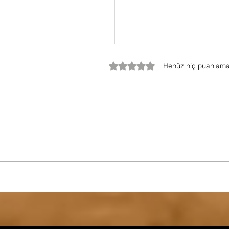
5 üzerinden 0 yıldız
Henüz hiç puanlama
Rabbimiz mümini nasıl
si: Günlük Yaşamda