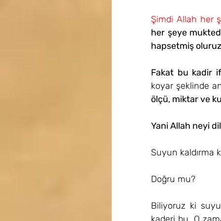
Şimdi Allah her ş
her şeye muktedir
hapsetmiş oluruz
Fakat bu kadir i
koyar şeklinde an
ölçü, miktar ve k
Yani Allah neyi di
Suyun kaldırma ku
Doğru mu?
Biliyoruz ki suy
kaderi bu. O zam