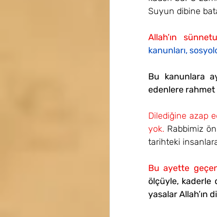
Suyun dibine bat
Allah’ın sünnet
kanunları, sosyol
Bu kanunlara ay
edenlere rahmet e
Dilediğine azap e
yok. 
Rabbimiz önc
tarihteki insanlar
Bu ayette geçen 
ölçüyle, kaderle d
yasalar Allah’ın 