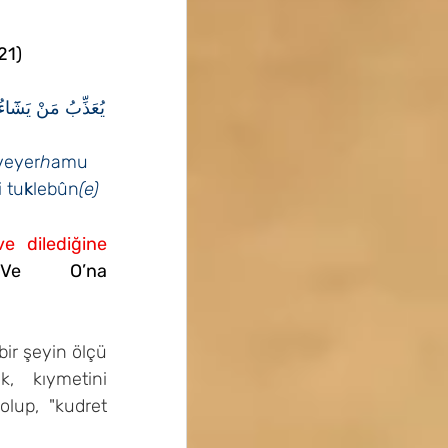
21)
يُعَذِّبُ مَنْ يَشَٓاء
veyer
h
amu 
i tu
k
lebûn
(e)
e dilediğine 
 
Ve O’na 
ir şeyin ölçü 
k, kıymetini 
lup, "kudret 