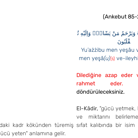
 yıldız
(Ankebut 85-
ُ وَيَرْحَمُ مَنْ يَشَٓاءُۚ وَاِلَيْهِ تُ
قْلَبُونَ
Yu’ażżibu men yeşâu 
men yeşâ
(u)
 ve-ileyh
(s)
Dilediğine azap eder v
rahmet eder.
döndürüleceksiniz.
El-Kâdir,
 "gücü yetmek, b
ve miktarını belirleme
aki kadr kökünden türemiş sıfat kalıbında bir isim o
gücü yeten" anlamına gelir.