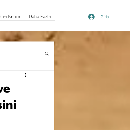
ân-ı Kerim
Daha Fazla
Giriş
ve
ini