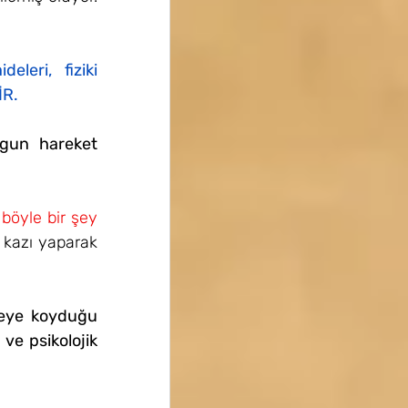
eleri, fiziki 
İR.
gun hareket 
böyle bir şey 
 kazı yaparak 
şeye koyduğu 
ve psikolojik 