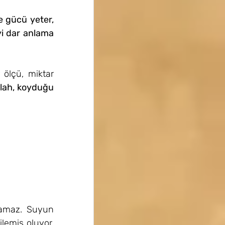
 gücü yeter, 
i dar anlama 
 ölçü, miktar 
lah, koyduğu 
ramaz. Suyun 
emiş oluyor. 