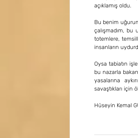
açıklamış oldu.
Bu benim uğurum 
çalışmadım, bu u
totemlere, temsill
insanların uydurdu
Oysa tabiatın işl
bu nazarla bakan 
yasalarına aykı
savaştıkları için 
Hüseyin Kemal 