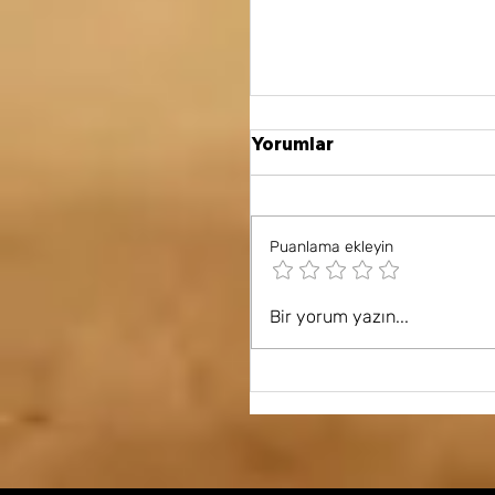
Yorumlar
Puanlama ekleyin
Bir yorum yazın...
Kur'an'ın Hayata Etki
İlahi Rehberlik