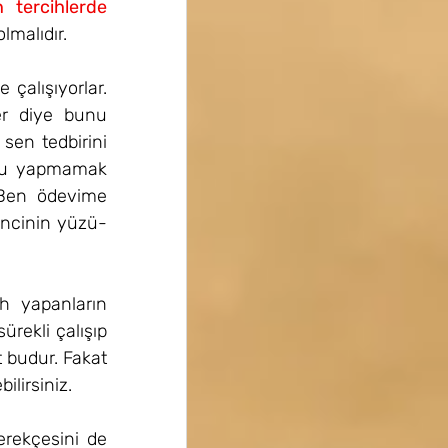
tercihlerde 
malıdır.
çalışıyorlar. 
r diye bunu 
en tedbirini 
nu yapmamak 
Ben ödevime 
encinin yüzü-
h yapanların 
rekli çalışıp 
 budur. Fakat 
ilirsiniz.
rekçesini de 