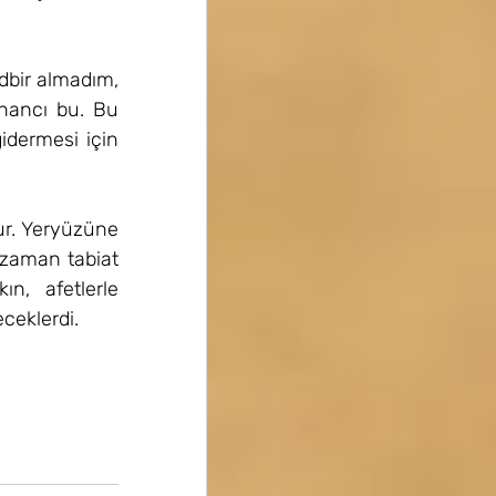
bir almadım, 
nancı bu. Bu 
idermesi için 
ur. Yeryüzüne 
zaman tabiat 
, afetlerle 
eceklerdi.