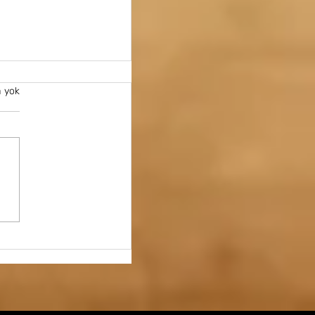
 yok
 tanımlıyor?