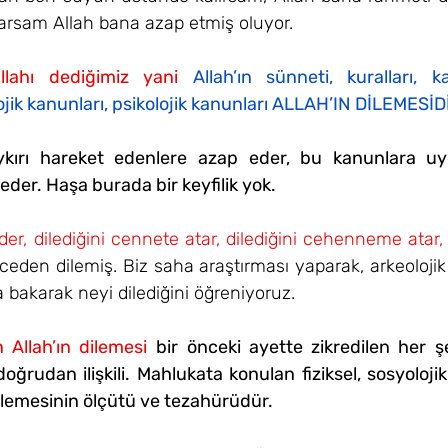
arsam Allah bana azap etmiş oluyor.
ullahı dediğimiz yani 
Allah’ın sünneti, kuralları, kaid
ojik kanunları, psikolojik kanunları ALLAH’IN DİLEMESİD
kırı hareket edenlere azap eder, bu kanunlara uy
der. Haşa burada bir keyfilik yok.
der, dilediğini cennete atar, dilediğini cehenneme atar, 
eden dilemiş. Biz saha araştırması yaparak, arkeolojik
a bakarak neyi dilediğini öğreniyoruz.
Allah’ın dilemesi
bir önceki ayette zikredilen her 
oğrudan ilişkili. Mahlukata konulan fiziksel, sosyolojik 
dilemesinin ölçütü ve tezahürüdür. 