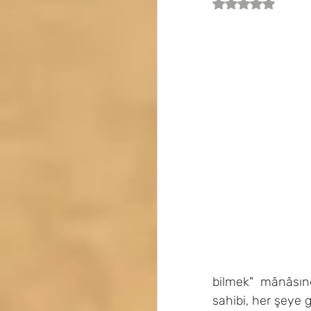
5 üzerinden NaN
bilmek" mânâsınd
sahibi, her şeye 