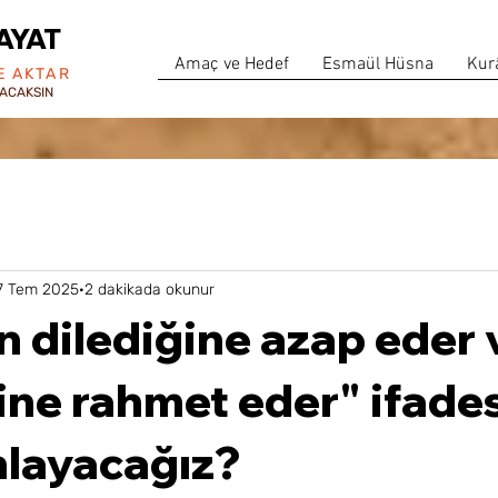
AYAT
Amaç ve Hedef
Esmaül Hüsna
Kur
E AKTAR
ACAKSIN
7 Tem 2025
2 dakikada okunur
ın dilediğine azap eder 
ine rahmet eder" ifades
nlayacağız?