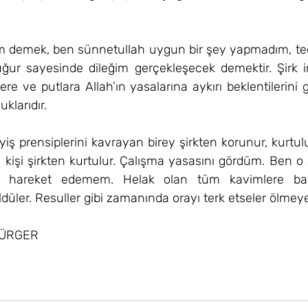
demek, ben sünnetullah uygun bir şey yapmadım, ted
ğur sayesinde dileğim gerçekleşecek demektir. Şirk i
ere ve putlara Allah’ın yasalarına aykırı beklentilerini g
klarıdır.
eyiş prensiplerini kavrayan birey şirkten korunur, kurtul
kişi şirkten kurtulur. Çalışma yasasını gördüm. Ben o 
rı hareket edemem. Helak olan tüm kavimlere bakın
öldüler. Resuller gibi zamanında orayı terk etseler ölmey
GÜRGER