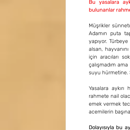
Bu yasalara ayk
bulunanlar rahmet
Müşrikler sünnetul
Adamın puta tap
yapıyor. Türbeye
alsan, hayvanın
için aracıları 
çalışmadım ama ö
suyu hürmetine. 
Yasalara aykırı 
rahmete nail olaca
emek vermek tecrüb
acemilerin başına
Dolayısıyla bu ay