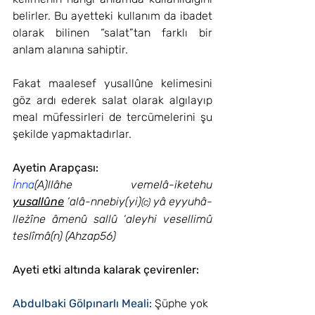
belirler. Bu ayetteki kullanım da ibadet 
olarak bilinen “salat”tan farklı bir 
anlam alanına sahiptir.
Fakat maalesef yusallûne kelimesini 
göz ardı ederek salat olarak algılayıp 
meal müfessirleri de tercümelerini şu 
şekilde yapmaktadırlar.
Ayetin Arapçası:
İnna
(A)llâhe vemelâ-iketehu 
yusallûne
 ‘alâ-nnebiy(yi)
 yâ eyyuhâ-
(c)
lleżîne âmenû sallû ‘aleyhi vesellimû 
teslîmâ(n) (Ahzap56)
Ayeti etki altında kalarak çevirenler: 
Abdulbaki Gölpınarlı Meali: 
Şüphe yok 