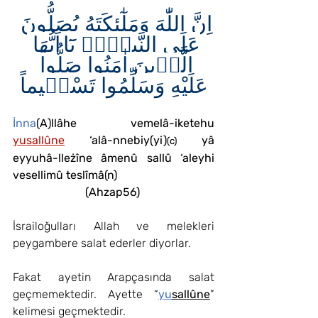
اِنَّ اللّٰهَ وَمَلٰٓئِكَتَهُ يُصَلُّونَ 
عَلَى النَّبِيِّۜ يَٓا اَيُّهَا 
الَّذ۪ينَ اٰمَنُوا صَلُّوا 
عَلَيْهِ وَسَلِّمُوا تَسْل۪يماً
İnna
(A)llâhe vemelâ-iketehu 
yusallûne
 ‘alâ-nnebiy(yi)
 yâ 
(c)
eyyuhâ-lleżîne âmenû sallû ‘aleyhi 
vesellimû teslîmâ(n) 
(Ahzap56)	
İsrailoğulları Allah ve melekleri 
peygambere salat ederler diyorlar. 
Fakat ayetin Arapçasında salat 
geçmemektedir. Ayette “
yu
sallûne
” 
kelimesi geçmektedir.