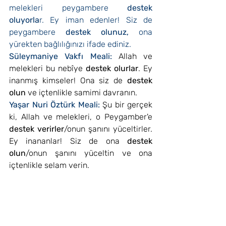
melekleri peygambere 
destek 
oluyorla
r. Ey iman edenler! Siz de 
peygambere 
destek olunuz,
 ona 
yürekten bağlılığınızı ifade ediniz.
Süleymaniye Vakfı Meali: 
Allah ve 
melekleri bu nebîye 
destek olurlar
. Ey 
inanmış kimseler! Ona siz de 
destek 
olun
 ve içtenlikle samimi davranın.
Yaşar Nuri Öztürk Meali: 
Şu bir gerçek 
ki, Allah ve melekleri, o Peygamber'e 
destek verirler
/onun şanını yüceltirler. 
Ey inananlar! Siz de ona 
destek 
olun
/onun şanını yüceltin ve ona 
içtenlikle selam verin.