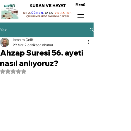
Menü
KURAN VE HAYAT
OKU
,
ÖĞREN
,
YAŞA
VE AKTAR
ÇÜNKÜ MEZARDA OKUMAYACAKSIN
Yazı
ibrahim Çelik
29 Mar
2 dakikada okunur
Ahzap Suresi 56. ayeti
nasıl anlıyoruz?
5 üzerinden NaN yıldız